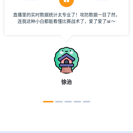
去现场看篮球全明星赛太值了！球星们的花式扣篮和互
动环节，全程尖叫不停，氛围像大型派对🏀🎉！
尹心影