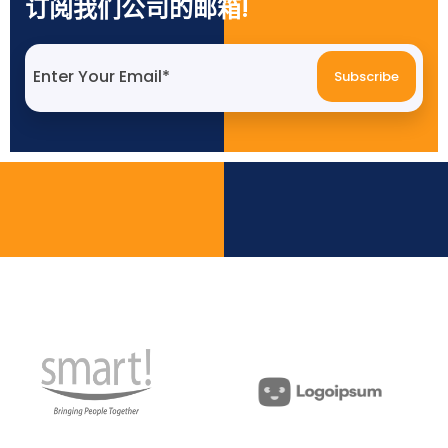
订阅我们公司的邮箱!
Subscribe