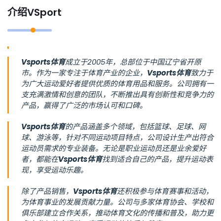
介绍VSport
Vsports体育
成立于2005年，总部位于中国辽宁省开原
市。作为一家专注于体育产业的企业，
Vsports体育
致力于
为广大运动爱好者提供优质的体育用品和服务。公司拥有一
支充满激情和创意的团队，不断推出具有创新性和竞争力的
产品，赢得了广泛的市场认可和口碑。
Vsports体育
的产品涵盖多个领域，包括篮球、足球、网
球、游泳等，针对不同运动项目特点，公司设计生产出符合
运动员需求的专业装备。无论是职业运动员还是业余爱好
者，都能在
Vsports体育
找到适合自己的产品，提升运动表
现，享受运动乐趣。
除了产品销售，
Vsports体育
还积极参与体育赛事和活动，
为体育事业的发展贡献力量。公司与多家体育协会、学校和
俱乐部建立合作关系，推动体育文化的传播和普及，助力更