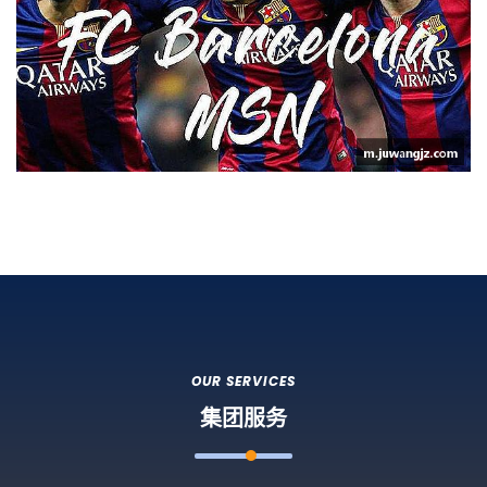
OUR SERVICES
集团服务