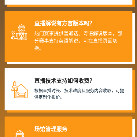
直播解说有方言版本吗？
热门赛事提供普通话、粤语解说版本，部
分赛事支持英语解说，可在直播页面切
换。
直播技术支持如何收费？
根据直播时长、技术难度及服务内容收取，可提
供定制化报价。
场馆管理服务