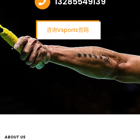
13285549139
咨询Vsports官网
ABOUT US